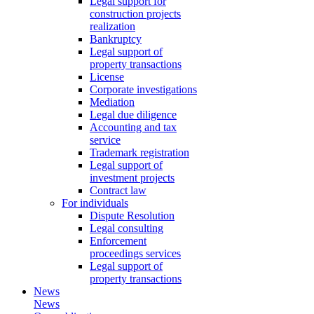
Legal support for
construction projects
realization
Bankruptcy
Legal support of
property transactions
License
Corporate investigations
Mediation
Legal due diligence
Accounting and tax
service
Trademark registration
Legal support of
investment projects
Contract law
For individuals
Dispute Resolution
Legal consulting
Enforcement
proceedings services
Legal support of
property transactions
News
News