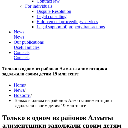
Contract law
For individuals
Dispute Resolution
Legal consulting
Enforcement proceedings services
Legal support of property transactions
News
News
Our publications
Useful articles
Contacts
Contacts
Только в одном из районов Алматы алиментщики
задолжали своим детям 19 млн тенге
Home
/
News
/
Новости
/
Только в одном из районов Алматы алиментщики
задолжали своим детям 19 млн тенге
Только в одном из районов Алматы
алиментщики задолжали своим детям