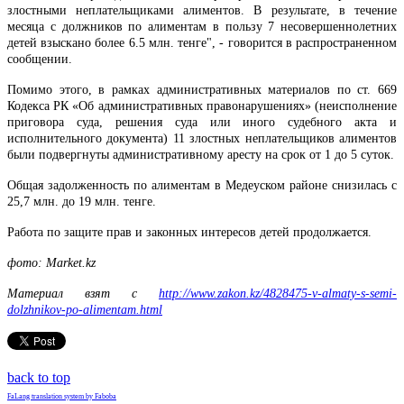
злостными неплательщиками алиментов. В результате, в течение
месяца с должников по алиментам в пользу 7 несовершеннолетних
детей взыскано более 6.5 млн. тенге", - говорится в распространенном
сообщении.
Помимо этого, в рамках административных материалов по ст. 669
Кодекса РК «Об административных правонарушениях» (неисполнение
приговора суда, решения суда или иного судебного акта и
исполнительного документа) 11 злостных неплательщиков алиментов
были подвергнуты административному аресту на срок от 1 до 5 суток.
Общая задолженность по алиментам в Медеуском районе снизилась с
25,7 млн. до 19 млн. тенге.
Работа по защите прав и законных интересов детей продолжается.
фото: Market.kz
Материал взят с
http://www.zakon.kz/4828475-v-almaty-s-semi-
dolzhnikov-po-alimentam.html
back to top
FaLang translation system by Faboba