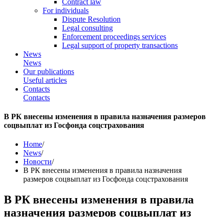
Contract law
For individuals
Dispute Resolution
Legal consulting
Enforcement proceedings services
Legal support of property transactions
News
News
Our publications
Useful articles
Contacts
Contacts
В РК внесены изменения в правила назначения размеров
соцвыплат из Госфонда соцстрахования
Home
/
News
/
Новости
/
В РК внесены изменения в правила назначения
размеров соцвыплат из Госфонда соцстрахования
В РК внесены изменения в правила
назначения размеров соцвыплат из