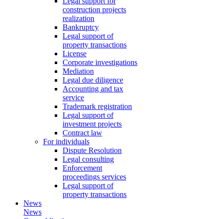
Legal support for
construction projects
realization
Bankruptcy
Legal support of
property transactions
License
Corporate investigations
Mediation
Legal due diligence
Accounting and tax
service
Trademark registration
Legal support of
investment projects
Contract law
For individuals
Dispute Resolution
Legal consulting
Enforcement
proceedings services
Legal support of
property transactions
News
News