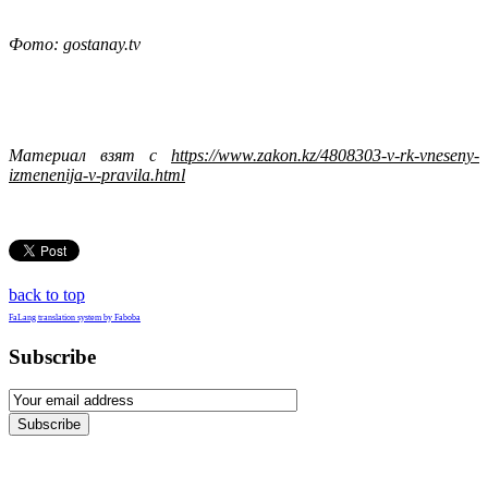
Фото: gostanay.tv
Материал взят с
https://www.zakon.kz/4808303-v-rk-vneseny-
izmenenija-v-pravila.html
back to top
FaLang translation system by Faboba
Subscribe
Subscribe