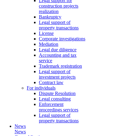
Legal support for
construction projects
realization
Bankruptcy
Legal support of
property transactions
License
Corporate investigations
Mediation
Legal due diligence
Accounting and tax
service
Trademark registration
Legal support of
investment projects
Contract law
For individuals
Dispute Resolution
Legal consulting
Enforcement
proceedings services
Legal support of
property transactions
News
News