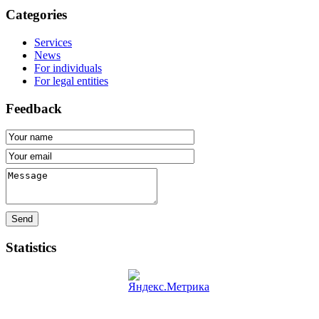
Categories
Services
News
For individuals
For legal entities
Feedback
Send
Statistics