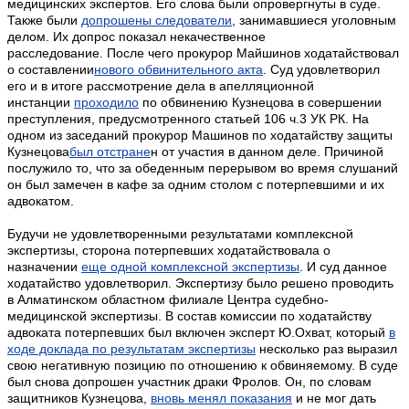
медицинских экспертов. Его слова были опровергнуты в суде.
Также были
допрошены следователи
, занимавшиеся уголовным
делом. Их допрос показал некачественное
расследование.
После чего прокурор Майшинов ходатайствовал
о составлении
нового обвинительного акта
. Суд удовлетворил
его и в итоге рассмотрение дела в апелляционной
инстанции
проходило
по обвинению Кузнецова в совершении
преступления, предусмотренного статьей 106 ч.3 УК РК.
На
одном из заседаний прокурор Машинов по ходатайству защиты
Кузнецова
был отстране
н от участия в данном деле. Причиной
послужило то, что за обеденным перерывом во время слушаний
он был замечен в кафе за одним столом с потерпевшими и их
адвокатом.
Будучи не удовлетворенными результатами комплексной
экспертизы, сторона потерпевших ходатайствовала о
назначении
еще одной комплексной экспертизы
. И суд данное
ходатайство удовлетворил. Э
кспертизу было решено проводить
в Алматинском областном филиале Центра судебно-
медицинской экспертизы. В состав комиссии по ходатайству
адвоката потерпевших был включен эксперт Ю.Охват, который
в
ходе доклада по результатам экспертизы
несколько раз выразил
свою негативную позицию по отношению к обвиняемому. В суде
был снова допрошен участник драки Фролов. Он, по словам
защитников Кузнецова,
вновь менял показания
и не мог дать