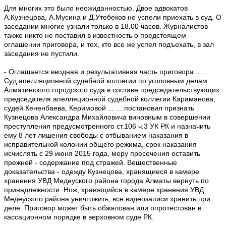
Для многих это было неожиданностью. Двое адвокатов
А.Кузнецова, А.Мусина и Д.Утебеков не успели приехать в суд. О
заседании многие узнали только в 18.00 часов. Журналистов
также никто не поставил в известность о предстоящем
оглашении приговора, и тех, кто все же успел подъехать, в зал
заседания не пустили.
- Оглашается вводная и результативная часть приговора... ...
Суд апелляционной судебной коллегии по уголовным делам
Алматинского городского суда в составе председательствующих:
председателя апелляционной судебной коллегии Караманова,
судей Кененбаева, Керимовой ... ... постановил признать
Кузнецова Александра Михайловича виновным в совершении
преступления предусмотренного ст.106 ч.3 УК РК и назначить
ему 8 лет лишения свободы с отбыванием наказания в
исправительной колонии общего режима, срок наказания
исчислять с 29 июня 2015 года, меру пресечения оставить
прежней - содержание под стражей. Вещественные
доказательства - одежду Кузнецова, хранящиеся в камере
хранения УВД Медеуского района города Алматы вернуть по
принадлежности. Нож, хранящийся в камере хранения УВД
Медеуского района уничтожить, все видеозаписи хранить при
деле. Приговор может быть обжалован или опротестован в
кассационном порядке в верховном суде РК.