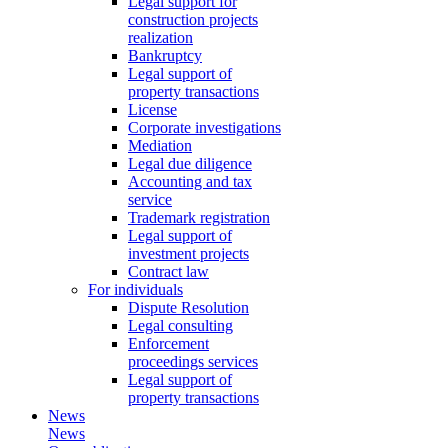
Legal support for
construction projects
realization
Bankruptcy
Legal support of
property transactions
License
Corporate investigations
Mediation
Legal due diligence
Accounting and tax
service
Trademark registration
Legal support of
investment projects
Contract law
For individuals
Dispute Resolution
Legal consulting
Enforcement
proceedings services
Legal support of
property transactions
News
News