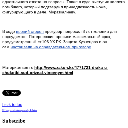
однозначного ответа на вопросы. Также в суде выступил коллега
погибшего, который подтвердил принадлежность ножа,
фигурирующего в деле. Мураткалиеву.
В ходе
прений сторон
прокурор попросил 8 лет колонии для
подсудимого. Потерпевшие просили максимальный срок,
предусмотренный ст.106 УК РК. Защита Кузнецова и он
сам
настаивали на оправдательном приговоре
.
Материал взят с
http://www.zakon.kz/4771721-draka-u-
chukotki-sud-priznal-vinovnym.html
back to top
FaLang translation system by Faboba
Subscribe