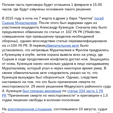
Полная часть приговора будет оглашена 1 февраля в 15.00
часов, где будут озвучены основания такого решения.
В 2015 году в ночь на 7 марта в драке у бара "Чукотка"
погиб
Сырым Мураткалиев
. После этого был задержан один из
участников инцидента Александр Кузнецов. Сначала ему было
предъявлено обвинение по статье ст. 102 УК РК (Убийство,
совершенное при превышении пределов необходимой
обороны), однако впоследствии статью переквалифицировали
на ст.104 УК РК. В первом
обвинительном акте
было
установлено, что нетрезвые
Мураткалиев и Фролов придрались
к Кузнецову в клубе, затем охрана вывела всех на улицу, где
Сырым в ходе продолжения конфликта достал нож. Защищаясь
от ножа, Кузнецов нанес несколько ударов в лицо нападавшему
Мураткалиеву, который упал и через некоторое время умер. В
своем обвинительном акте следователь указал на то, что
Кузнецов вынужден был обороняться. Однако, следствие
настаивало на том, что это было причинение смерти по
неосторожности. 29 июня решением Медеуского районного суда
А. Кузнецов
был признан виновным
по
статье 104 часть 1 УК
РК
"Причинение смерти по неосторожности" и приговорен к 1,5
годам лишения свободы в колонии-поселении.
На
апелляционном слушании
, состоявшемся 10 августа, судья