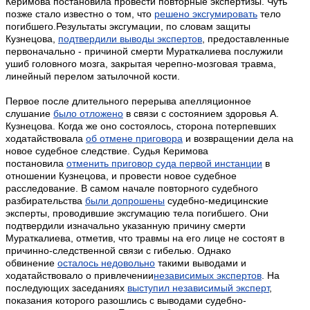
Керимова постановила провести повторные экспертизы. Чуть
позже стало известно о том, что
решено эксгумировать
тело
погибшего.
Результаты эксгумации, по словам защиты
Кузнецова,
подтвердили выводы экспертов
, предоставленные
первоначально - причиной смерти Мураткалиева послужили
ушиб головного мозга, закрытая черепно-мозговая травма,
линейный перелом затылочной кости.
Первое после длительного перерыва апелляционное
слушание
было отложено
в связи с состоянием здоровья А.
Кузнецова. Когда же оно состоялось, сторона потерпевших
ходатайствовала
об отмене приговора
и возвращении дела на
новое судебное следствие. Судья Керимова
постановила
отменить приговор суда первой инстанции
в
отношении Кузнецова, и провести новое судебное
расследование. В самом начале повторного судебного
разбирательства
были допрошены
судебно-медицинские
эксперты, проводившие эксгумацию тела погибшего. Они
подтвердили изначально указанную причину смерти
Мураткалиева, отметив, что травмы на его лице не состоят в
причинно-следственной связи с гибелью. Однако
обвинение
осталось недовольно
такими выводами и
ходатайствовало о привлечении
независимых экспертов
. На
последующих заседаниях
выступил независимый эксперт
,
показания которого разошлись с выводами судебно-