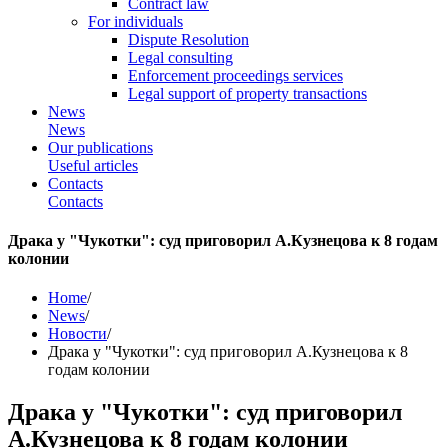
Contract law
For individuals
Dispute Resolution
Legal consulting
Enforcement proceedings services
Legal support of property transactions
News
News
Our publications
Useful articles
Contacts
Contacts
Драка у "Чукотки": суд приговорил А.Кузнецова к 8 годам
колонии
Home
/
News
/
Новости
/
Драка у "Чукотки": суд приговорил А.Кузнецова к 8
годам колонии
Драка у "Чукотки": суд приговорил
А.Кузнецова к 8 годам колонии