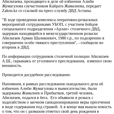
Абильтаева, проходящего в деле об избиении Алиби
Жумагулова соучастником Кайрата Жамалиева, передает
Zakon.kz со ссылкой на пресс-службу ДВД Астаны.
"В ходе проведения комплекса оперативно-розыскных
мероприятий сотрудниками УБОП, с участием бойцов
специального подразделения «Арлан» столичного ДВД,
задержан находящийся в межгосударственном розыске
Абильтаев Арман Шаликоевич, 1980 г.р., по подозрению в
совершении особо тяжкого преступления", - сообщили во
вторник в ДВД.
По информации сотрудников столичной полиции Абильтаев
А.Ш., скрываясь от уголовного преследования, изменил свою
внешность.
Проводится досудебное расследование.
Напомним, в рамках расследования скандального дела об
избиении Алиби Жумагулова и вымогательстве, были
задержаны Жамалиев и Прибытков, третий человек,
Абильтаев, подался в бега. Его объявили в розыск с
ходатайством о заочном санкционировании меры пресечения
в виде содержания под стражей. А в конце мая вышла новость
о том, что он с размахом отметил свой день рождения в